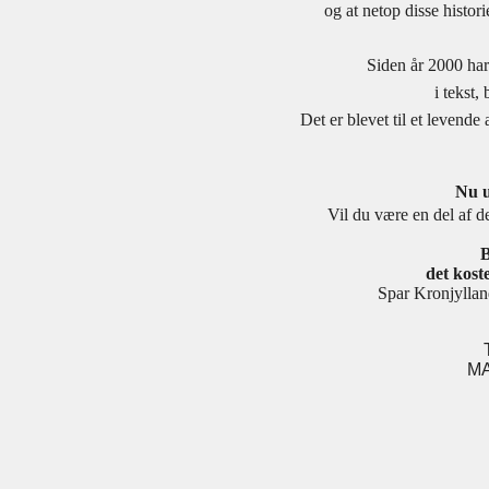
og at netop disse histor
Siden år 2000 har
i tekst,
Det er blevet til et levend
Nu u
Vil du være en del af de
B
det koste
Spar Kronjyll
MA