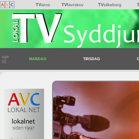
A
V
C
TV
aros
TV
favrskov
TV
silkeborg
uge
MANDAG
TIRSDAG
32