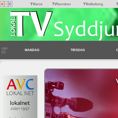
A
V
C
TV
aros
TV
favrskov
TV
silkeborg
uge
MANDAG
TIRSDAG
33