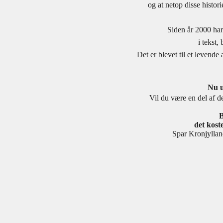
og at netop disse histor
Siden år 2000 har
i tekst,
Det er blevet til et levend
Nu u
Vil du være en del af de
B
det koste
Spar Kronjyll